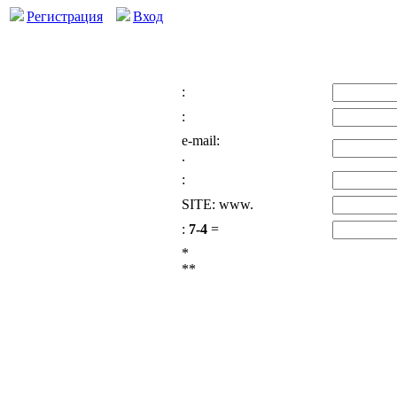
Регистрация
Вход
:
:
e-mail:
.
:
SITE: www.
:
7-4
=
*
**